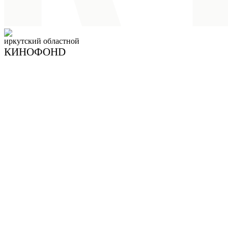
иркутский
областной
КИНОФОНD