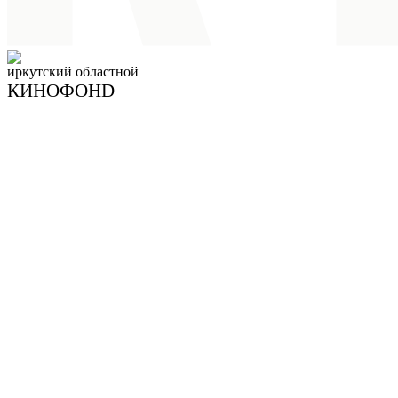
иркутский
областной
КИНОФОНD