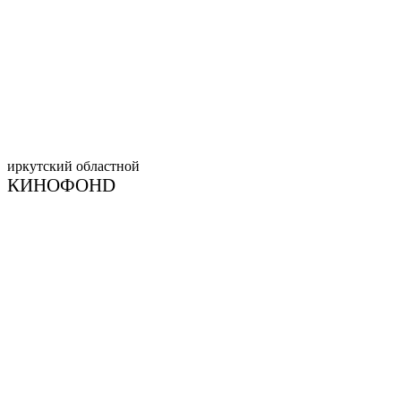
иркутский
областной
КИНОФОНD